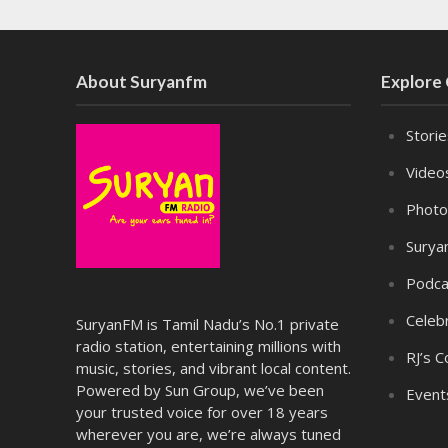
About Suryanfm
Explore
Stori
Video
Photo
Surya
Podca
Celebr
SuryanFM is Tamil Nadu’s No.1 private
radio station, entertaining millions with
RJ’s C
music, stories, and vibrant local content.
Powered by Sun Group, we’ve been
Event
your trusted voice for over 18 years
wherever you are, we’re always tuned