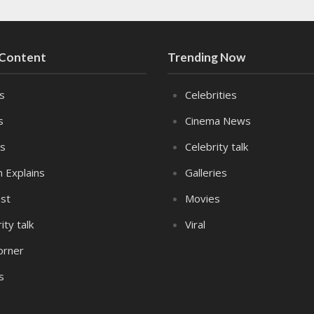
 Content
Trending Now
es
Celebrities
s
Cinema News
s
Celebrity talk
n Explains
Galleries
st
Movies
ity talk
Viral
orner
s