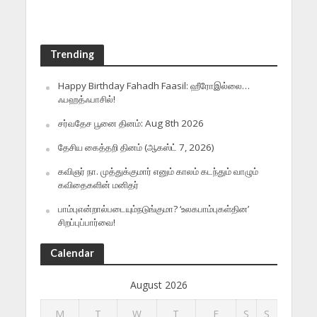
Trending
Happy Birthday Fahadh Faasil: ஹீரோஇல்லை…
ஃபஹத்ஃபாசில்!
சர்வதேச பூனை தினம்: Aug 8th 2026
தேசிய கைத்தறி தினம் (ஆகஸ்ட் 7, 2026)
கவிஞர் நா. முத்துக்குமார் எனும் காலம் கடந்தும் வாழும்
கவிதைகளின் மனிதர்
பாம்புஎன்றால்படையும்நடுங்குமா? ‘உலகபாம்புகள்தின’
சிறப்புப்பார்வை!
Calendar
August 2026
M
T
W
T
F
S
S