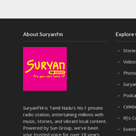
About Suryanfm
Explore
Stori
Video
Photo
Surya
Podca
Celebr
SuryanFM is Tamil Nadu’s No.1 private
radio station, entertaining millions with
RJ’s C
music, stories, and vibrant local content.
Powered by Sun Group, we’ve been
Event
your trusted voice for over 18 years