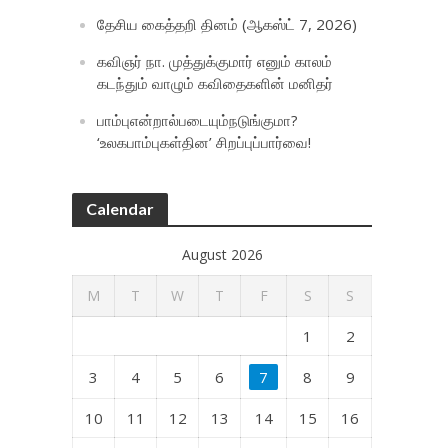
தேசிய கைத்தறி தினம் (ஆகஸ்ட் 7, 2026)
கவிஞர் நா. முத்துக்குமார் எனும் காலம்
கடந்தும் வாழும் கவிதைகளின் மனிதர்
பாம்புஎன்றால்படையும்நடுங்குமா?
‘உலகபாம்புகள்தின’ சிறப்புப்பார்வை!
Calendar
August 2026
M
T
W
T
F
S
S
1
2
3
4
5
6
7
8
9
10
11
12
13
14
15
16