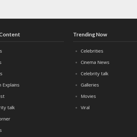
 Content
Trending Now
es
Celebrities
s
Cinema News
s
Celebrity talk
n Explains
Galleries
st
Movies
ity talk
Viral
orner
s