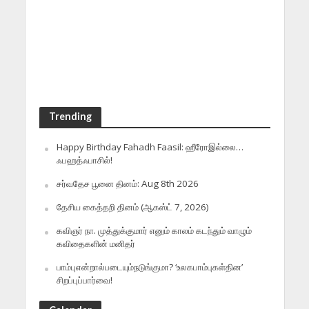
Trending
Happy Birthday Fahadh Faasil: ஹீரோஇல்லை…
ஃபஹத்ஃபாசில்!
சர்வதேச பூனை தினம்: Aug 8th 2026
தேசிய கைத்தறி தினம் (ஆகஸ்ட் 7, 2026)
கவிஞர் நா. முத்துக்குமார் எனும் காலம் கடந்தும் வாழும்
கவிதைகளின் மனிதர்
பாம்புஎன்றால்படையும்நடுங்குமா? ‘உலகபாம்புகள்தின’
சிறப்புப்பார்வை!