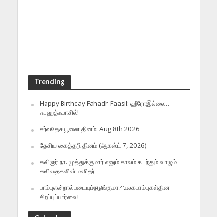
Trending
Happy Birthday Fahadh Faasil: ஹீரோஇல்லை…
ஃபஹத்ஃபாசில்!
சர்வதேச பூனை தினம்: Aug 8th 2026
தேசிய கைத்தறி தினம் (ஆகஸ்ட் 7, 2026)
கவிஞர் நா. முத்துக்குமார் எனும் காலம் கடந்தும் வாழும்
கவிதைகளின் மனிதர்
பாம்புஎன்றால்படையும்நடுங்குமா? ‘உலகபாம்புகள்தின’
சிறப்புப்பார்வை!