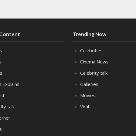
 Content
Trending Now
es
Celebrities
s
Cinema News
s
Celebrity talk
n Explains
Galleries
st
Movies
ity talk
Viral
orner
s