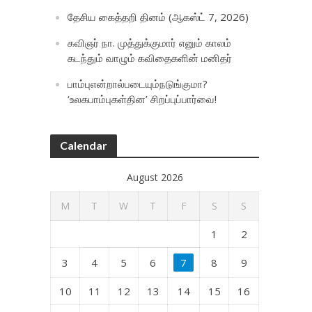
தேசிய கைத்தறி தினம் (ஆகஸ்ட் 7, 2026)
கவிஞர் நா. முத்துக்குமார் எனும் காலம்
கடந்தும் வாழும் கவிதைகளின் மனிதர்
பாம்புஎன்றால்படையும்நடுங்குமா?
‘உலகபாம்புகள்தின’ சிறப்புப்பார்வை!
Calendar
August 2026
M
T
W
T
F
S
S
1
2
3
4
5
6
7
8
9
10
11
12
13
14
15
16