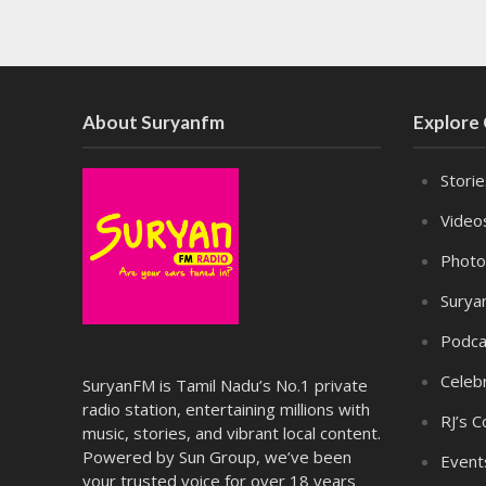
About Suryanfm
Explore
Stori
Video
Photo
Surya
Podca
Celebr
SuryanFM is Tamil Nadu’s No.1 private
radio station, entertaining millions with
RJ’s C
music, stories, and vibrant local content.
Powered by Sun Group, we’ve been
Event
your trusted voice for over 18 years