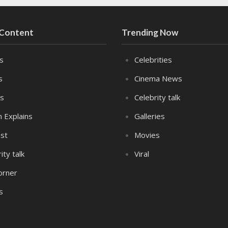
 Content
Trending Now
es
Celebrities
s
Cinema News
s
Celebrity talk
n Explains
Galleries
st
Movies
ity talk
Viral
orner
s