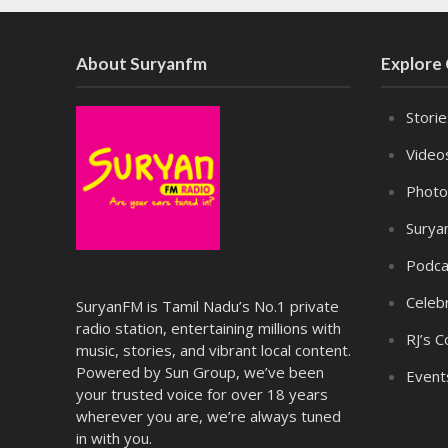
About Suryanfm
Explore
Stori
Video
Photo
Surya
Podca
Celebr
SuryanFM is Tamil Nadu’s No.1 private
radio station, entertaining millions with
RJ’s C
music, stories, and vibrant local content.
Powered by Sun Group, we’ve been
Event
your trusted voice for over 18 years
wherever you are, we’re always tuned
in with you.