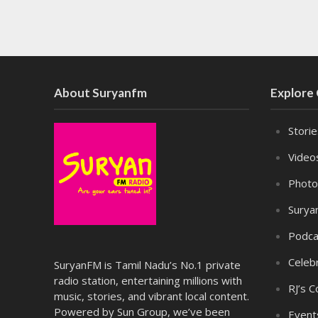
About Suryanfm
Explore
Stori
Video
Photo
Surya
Podca
Celebr
SuryanFM is Tamil Nadu’s No.1 private
radio station, entertaining millions with
RJ’s C
music, stories, and vibrant local content.
Powered by Sun Group, we’ve been
Event