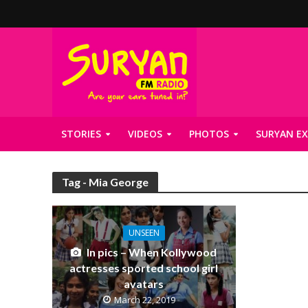
STORIES
VIDEOS
PHOTOS
SURYAN EX
Tag - Mia George
UNSEEN
In pics – When Kollywood
actresses sported school girl
avatars
March 22, 2019