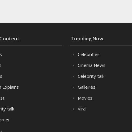
 Content
Trending Now
es
Celebrities
s
Cinema News
s
Celebrity talk
n Explains
Galleries
st
Movies
ity talk
Viral
orner
s