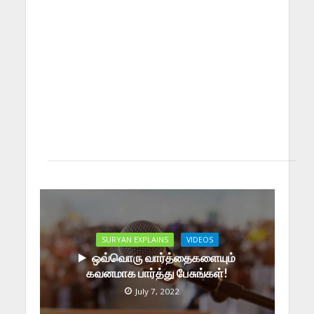
SURYAN EXPLAINS
VIDEOS
ஒவ்வொரு வார்த்தைகளையும்
கவனமாக பார்த்து பேசுங்கள்!
July 7, 2022