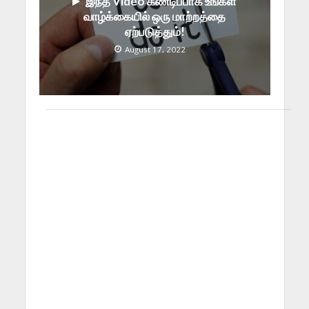
இந்த Video கண்டிப்பாக உங்கள்
வாழ்க்கையில் ஒரு மாற்றத்தை
ஏற்படுத்தும்!
August 17, 2022