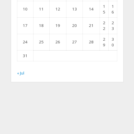
1
1
10
11
12
13
14
5
6
2
2
17
18
19
20
21
2
3
2
3
24
25
26
27
28
9
0
31
« Jul