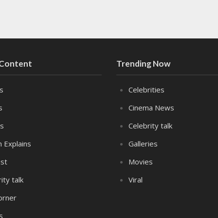
 Content
Trending Now
es
Celebrities
s
Cinema News
s
Celebrity talk
n Explains
Galleries
st
Movies
ity talk
Viral
orner
s