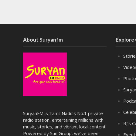
About Suryanfm
Explore
Stori
Video
Photo
Surya
Podca
Celebr
SuryanFM is Tamil Nadu’s No.1 private
radio station, entertaining millions with
RJ’s C
music, stories, and vibrant local content.
Powered by Sun Group, we’ve been
Event