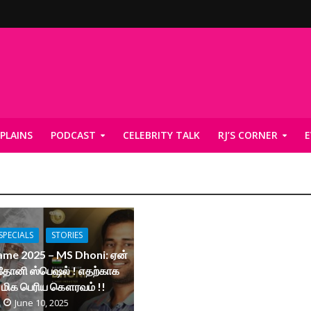
PLAINS
PODCAST
CELEBRITY TALK
RJ’S CORNER
E
SPECIALS
STORIES
Fame 2025 – MS Dhoni: ஏன்
 தோனி ஸ்பெஷல் ! எதற்காக
 மிக பெரிய கௌரவம் !!
June 10, 2025