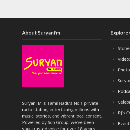
About Suryanfm
Explore
Stori
Video
Photo
Surya
Podca
Celebr
SuryanFM is Tamil Nadu’s No.1 private
radio station, entertaining millions with
RJ’s C
music, stories, and vibrant local content.
Powered by Sun Group, we’ve been
Event
your trusted voice for over 18 years