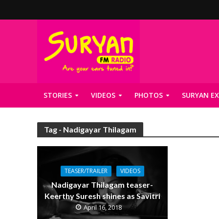
STORIES
VIDEOS
PHOTOS
SURYAN EX
Tag - Nadigayar Thilagam
TEASER/TRAILER
VIDEOS
Nadigayar Thilagam teaser-
Keerthy Suresh shines as Savitri
April 16, 2018