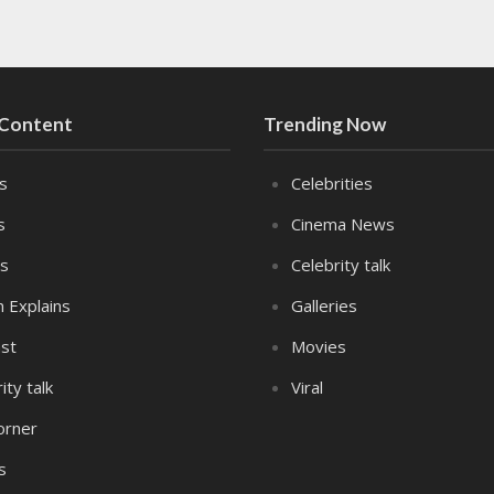
 Content
Trending Now
es
Celebrities
s
Cinema News
s
Celebrity talk
n Explains
Galleries
st
Movies
ity talk
Viral
orner
s