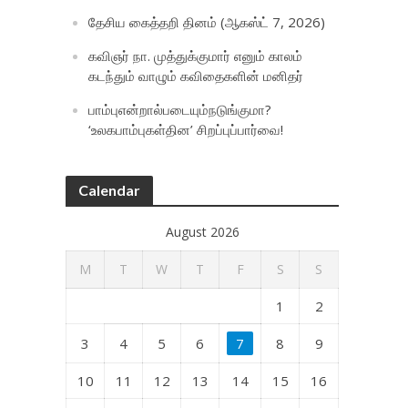
தேசிய கைத்தறி தினம் (ஆகஸ்ட் 7, 2026)
கவிஞர் நா. முத்துக்குமார் எனும் காலம்
கடந்தும் வாழும் கவிதைகளின் மனிதர்
பாம்புஎன்றால்படையும்நடுங்குமா?
‘உலகபாம்புகள்தின’ சிறப்புப்பார்வை!
Calendar
August 2026
M
T
W
T
F
S
S
1
2
3
4
5
6
7
8
9
10
11
12
13
14
15
16