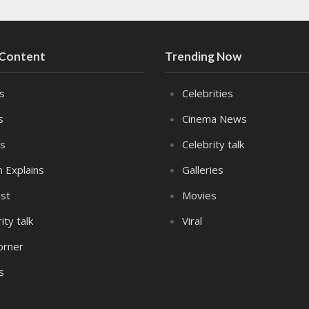
 Content
Trending Now
es
Celebrities
s
Cinema News
s
Celebrity talk
n Explains
Galleries
st
Movies
ity talk
Viral
orner
s