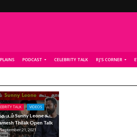
PLAINS
PODCAST
CELEBRITY TALK
RJ’S CORNER
E
EBRITY TALK
VIDEOS
்த படம் Sunny Leone கூட
amesh Thilak Open Talk
September 21, 2021