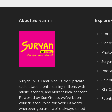
About Suryanfm
Explore
Stori
Video
Photo
Surya
Podca
Celebr
SuryanFM is Tamil Nadu’s No.1 private
radio station, entertaining millions with
RJ’s C
music, stories, and vibrant local content.
Powered by Sun Group, we’ve been
Event
your trusted voice for over 18 years
wherever you are, we’re always tuned