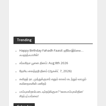
Trending
Happy Birthday Fahadh Faasil: ஹீரோஇல்லை…
ஃபஹத்ஃபாசில்!
சர்வதேச பூனை தினம்: Aug 8th 2026
தேசிய கைத்தறி தினம் (ஆகஸ்ட் 7, 2026)
கவிஞர் நா. முத்துக்குமார் எனும் காலம் கடந்தும் வாழும்
கவிதைகளின் மனிதர்
பாம்புஎன்றால்படையும்நடுங்குமா? ‘உலகபாம்புகள்தின’
சிறப்புப்பார்வை!