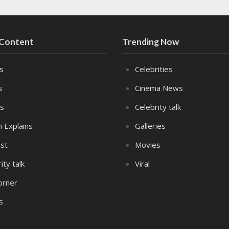
 Content
Trending Now
es
Celebrities
s
Cinema News
s
Celebrity talk
n Explains
Galleries
st
Movies
ity talk
Viral
orner
s