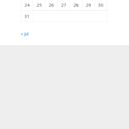
24
25
26
27
28
29
30
31
« Jul