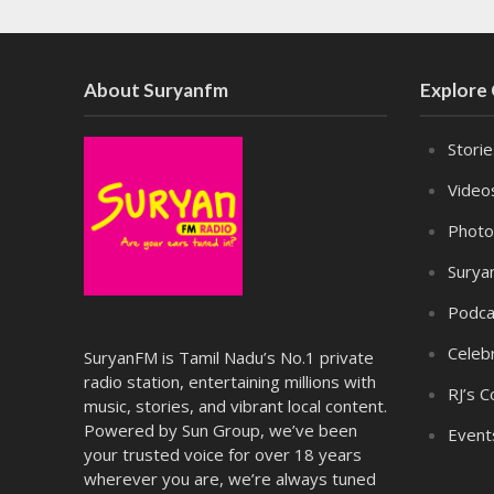
About Suryanfm
Explore
Stori
Video
Photo
Surya
Podca
Celebr
SuryanFM is Tamil Nadu’s No.1 private
radio station, entertaining millions with
RJ’s C
music, stories, and vibrant local content.
Powered by Sun Group, we’ve been
Event
your trusted voice for over 18 years
wherever you are, we’re always tuned