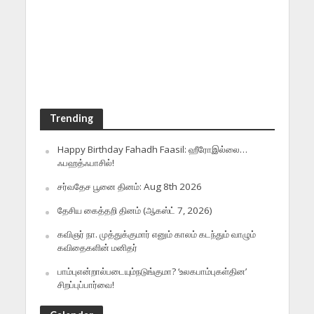
Trending
Happy Birthday Fahadh Faasil: ஹீரோஇல்லை…
ஃபஹத்ஃபாசில்!
சர்வதேச பூனை தினம்: Aug 8th 2026
தேசிய கைத்தறி தினம் (ஆகஸ்ட் 7, 2026)
கவிஞர் நா. முத்துக்குமார் எனும் காலம் கடந்தும் வாழும்
கவிதைகளின் மனிதர்
பாம்புஎன்றால்படையும்நடுங்குமா? ‘உலகபாம்புகள்தின’
சிறப்புப்பார்வை!