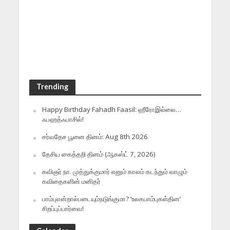
Trending
Happy Birthday Fahadh Faasil: ஹீரோஇல்லை…
ஃபஹத்ஃபாசில்!
சர்வதேச பூனை தினம்: Aug 8th 2026
தேசிய கைத்தறி தினம் (ஆகஸ்ட் 7, 2026)
கவிஞர் நா. முத்துக்குமார் எனும் காலம் கடந்தும் வாழும்
கவிதைகளின் மனிதர்
பாம்புஎன்றால்படையும்நடுங்குமா? ‘உலகபாம்புகள்தின’
சிறப்புப்பார்வை!