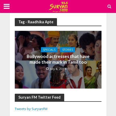
Tag - Raadhika Apte
SPECIALS
STORIES
Bollywood actresses that have
made their mark in Tamil too
July 4, 2018
Suryan FM Twitter Feed
Tweets by SuryanFM