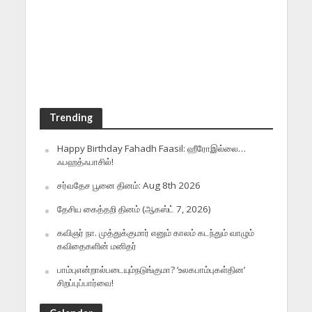
Trending
Happy Birthday Fahadh Faasil: ஹீரோஇல்லை…
ஃபஹத்ஃபாசில்!
சர்வதேச பூனை தினம்: Aug 8th 2026
தேசிய கைத்தறி தினம் (ஆகஸ்ட் 7, 2026)
கவிஞர் நா. முத்துக்குமார் எனும் காலம் கடந்தும் வாழும்
கவிதைகளின் மனிதர்
பாம்புஎன்றால்படையும்நடுங்குமா? ‘உலகபாம்புகள்தின’
சிறப்புப்பார்வை!