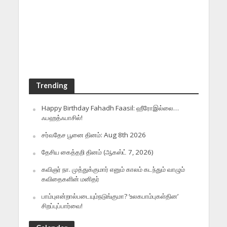
Trending
Happy Birthday Fahadh Faasil: ஹீரோஇல்லை…
ஃபஹத்ஃபாசில்!
சர்வதேச பூனை தினம்: Aug 8th 2026
தேசிய கைத்தறி தினம் (ஆகஸ்ட் 7, 2026)
கவிஞர் நா. முத்துக்குமார் எனும் காலம் கடந்தும் வாழும்
கவிதைகளின் மனிதர்
பாம்புஎன்றால்படையும்நடுங்குமா? ‘உலகபாம்புகள்தின’
சிறப்புப்பார்வை!