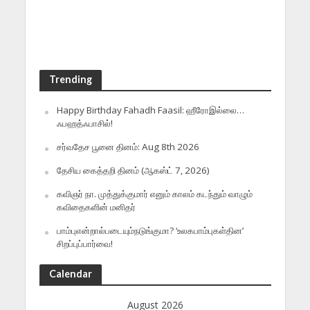
Trending
Happy Birthday Fahadh Faasil: ஹீரோஇல்லை…
ஃபஹத்ஃபாசில்!
சர்வதேச பூனை தினம்: Aug 8th 2026
தேசிய கைத்தறி தினம் (ஆகஸ்ட் 7, 2026)
கவிஞர் நா. முத்துக்குமார் எனும் காலம் கடந்தும் வாழும்
கவிதைகளின் மனிதர்
பாம்புஎன்றால்படையும்நடுங்குமா? ‘உலகபாம்புகள்தின’
சிறப்புப்பார்வை!
Calendar
August 2026