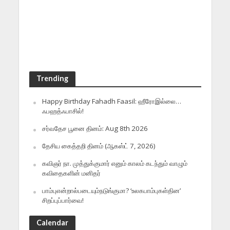
Trending
Happy Birthday Fahadh Faasil: ஹீரோஇல்லை…
ஃபஹத்ஃபாசில்!
சர்வதேச பூனை தினம்: Aug 8th 2026
தேசிய கைத்தறி தினம் (ஆகஸ்ட் 7, 2026)
கவிஞர் நா. முத்துக்குமார் எனும் காலம் கடந்தும் வாழும்
கவிதைகளின் மனிதர்
பாம்புஎன்றால்படையும்நடுங்குமா? ‘உலகபாம்புகள்தின’
சிறப்புப்பார்வை!
Calendar