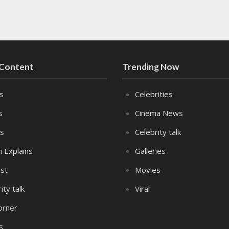
 Content
Trending Now
es
Celebrities
s
Cinema News
s
Celebrity talk
n Explains
Galleries
st
Movies
ity talk
Viral
orner
s