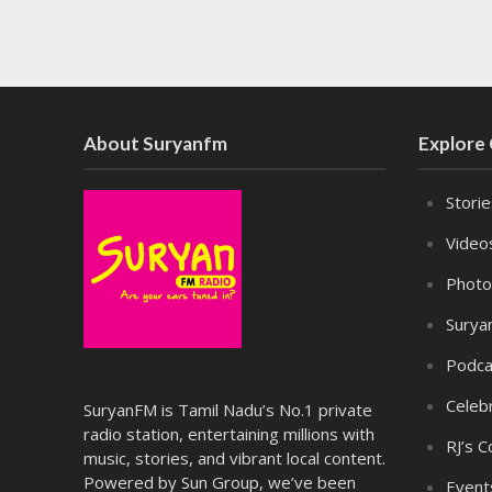
About Suryanfm
Explore
Stori
Video
Photo
Surya
Podca
Celebr
SuryanFM is Tamil Nadu’s No.1 private
radio station, entertaining millions with
RJ’s C
music, stories, and vibrant local content.
Powered by Sun Group, we’ve been
Event