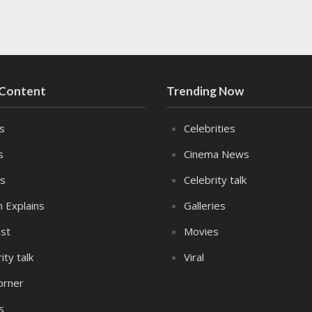
 Content
Trending Now
es
Celebrities
s
Cinema News
s
Celebrity talk
n Explains
Galleries
st
Movies
ity talk
Viral
orner
s