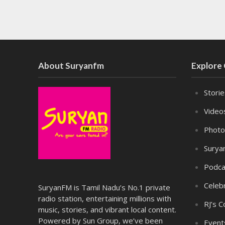
About Suryanfm
Explore
Stori
Video
Photo
Surya
Podca
Celebr
SuryanFM is Tamil Nadu’s No.1 private
radio station, entertaining millions with
RJ’s C
music, stories, and vibrant local content.
Powered by Sun Group, we’ve been
Event