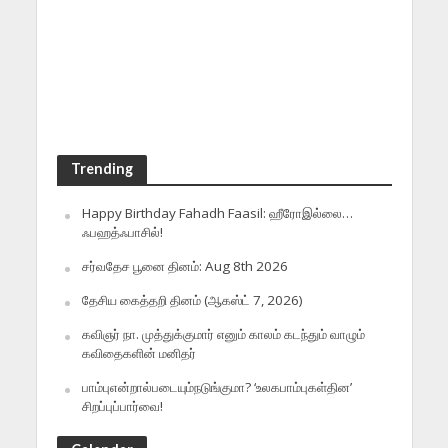
Trending
Happy Birthday Fahadh Faasil: ஹீரோஇல்லை…
ஃபஹத்ஃபாசில்!
சர்வதேச பூனை தினம்: Aug 8th 2026
தேசிய கைத்தறி தினம் (ஆகஸ்ட் 7, 2026)
கவிஞர் நா. முத்துக்குமார் எனும் காலம் கடந்தும் வாழும்
கவிதைகளின் மனிதர்
பாம்புஎன்றால்படையும்நடுங்குமா? ‘உலகபாம்புகள்தின’
சிறப்புப்பார்வை!