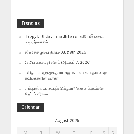
Trending
Happy Birthday Fahadh Faasil: ஹீரோஇல்லை…
ஃபஹத்ஃபாசில்!
சர்வதேச பூனை தினம்: Aug 8th 2026
தேசிய கைத்தறி தினம் (ஆகஸ்ட் 7, 2026)
கவிஞர் நா. முத்துக்குமார் எனும் காலம் கடந்தும் வாழும்
கவிதைகளின் மனிதர்
பாம்புஎன்றால்படையும்நடுங்குமா? ‘உலகபாம்புகள்தின’
சிறப்புப்பார்வை!
Calendar
August 2026
M
T
W
T
F
S
S