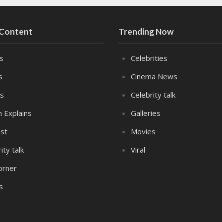
 Content
Trending Now
es
Celebrities
s
Cinema News
s
Celebrity talk
n Explains
Galleries
st
Movies
ity talk
Viral
orner
s