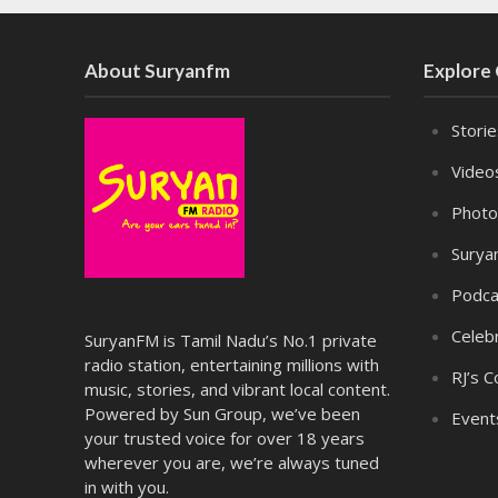
About Suryanfm
Explore
Stori
Video
Photo
Surya
Podca
Celebr
SuryanFM is Tamil Nadu’s No.1 private
radio station, entertaining millions with
RJ’s C
music, stories, and vibrant local content.
Powered by Sun Group, we’ve been
Event
your trusted voice for over 18 years
wherever you are, we’re always tuned
in with you.