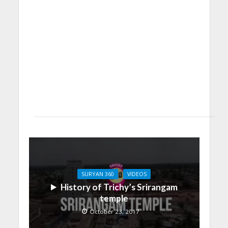
SURYAN 360
VIDEOS
History of Trichy’s Srirangam
temple
October 23, 2017