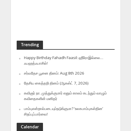
Trending
Happy Birthday Fahadh Faasil: ஹீரோஇல்லை…
ஃபஹத்ஃபாசில்!
சர்வதேச பூனை தினம்: Aug 8th 2026
தேசிய கைத்தறி தினம் (ஆகஸ்ட் 7, 2026)
கவிஞர் நா. முத்துக்குமார் எனும் காலம் கடந்தும் வாழும்
கவிதைகளின் மனிதர்
பாம்புஎன்றால்படையும்நடுங்குமா? ‘உலகபாம்புகள்தின’
சிறப்புப்பார்வை!
Calendar