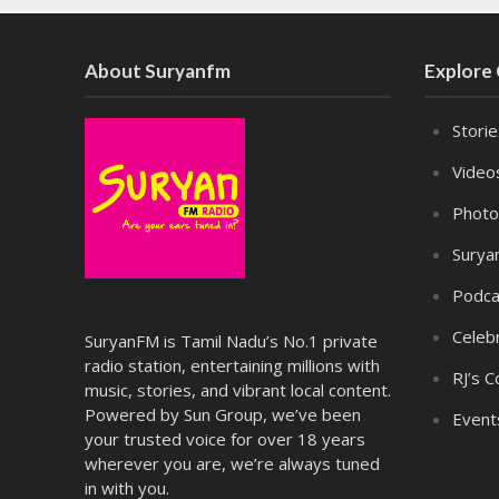
About Suryanfm
Explore
Stori
Video
Photo
Surya
Podca
Celebr
SuryanFM is Tamil Nadu’s No.1 private
radio station, entertaining millions with
RJ’s C
music, stories, and vibrant local content.
Powered by Sun Group, we’ve been
Event
your trusted voice for over 18 years
wherever you are, we’re always tuned
in with you.