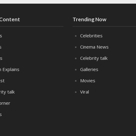
 Content
Trending Now
es
Celebrities
s
Cinema News
s
Celebrity talk
n Explains
Galleries
st
Movies
ity talk
Viral
orner
s