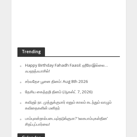
Trending
Happy Birthday Fahadh Faasil: ஹீரோஇல்லை…
ஃபஹத்ஃபாசில்!
சர்வதேச பூனை தினம்: Aug 8th 2026
தேசிய கைத்தறி தினம் (ஆகஸ்ட் 7, 2026)
கவிஞர் நா. முத்துக்குமார் எனும் காலம் கடந்தும் வாழும்
கவிதைகளின் மனிதர்
பாம்புஎன்றால்படையும்நடுங்குமா? ‘உலகபாம்புகள்தின’
சிறப்புப்பார்வை!