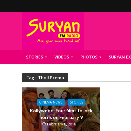
STORIES
VIDEOS
PHOTOS
SURYAN EX
Tag - Tholi Prema
CINEMA NEWS
STORIES
Kollywood: Four films to lock
horns on February 9
February 8, 2018