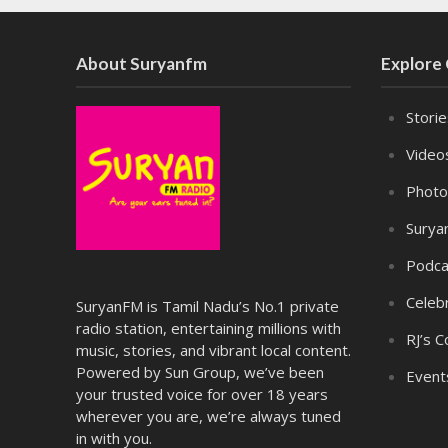
About Suryanfm
Explore
Stori
Video
Photo
Surya
Podca
Celebr
SuryanFM is Tamil Nadu’s No.1 private
radio station, entertaining millions with
RJ’s C
music, stories, and vibrant local content.
Powered by Sun Group, we’ve been
Event
your trusted voice for over 18 years
wherever you are, we’re always tuned
in with you.