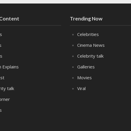
 Content
Trending Now
es
Celebrities
s
Cinema News
s
Celebrity talk
n Explains
Galleries
st
Movies
ity talk
Viral
orner
s