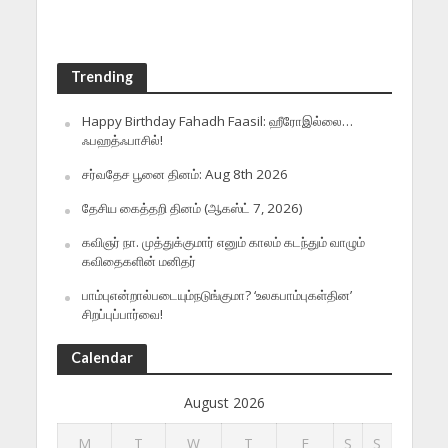
Trending
Happy Birthday Fahadh Faasil: ஹீரோஇல்லை…
ஃபஹத்ஃபாசில்!
சர்வதேச பூனை தினம்: Aug 8th 2026
தேசிய கைத்தறி தினம் (ஆகஸ்ட் 7, 2026)
கவிஞர் நா. முத்துக்குமார் எனும் காலம் கடந்தும் வாழும்
கவிதைகளின் மனிதர்
பாம்புஎன்றால்படையும்நடுங்குமா? ‘உலகபாம்புகள்தின’
சிறப்புப்பார்வை!
Calendar
August 2026
M
T
W
T
F
S
S