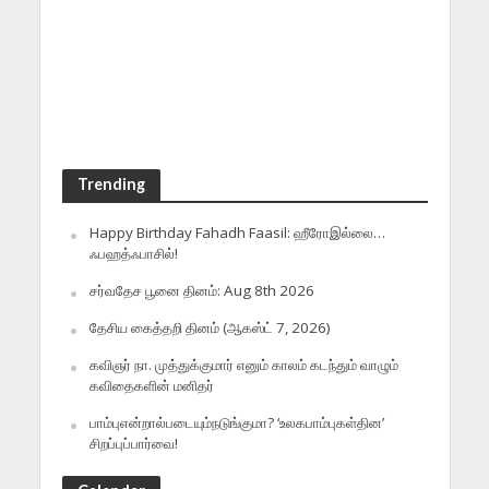
Trending
Happy Birthday Fahadh Faasil: ஹீரோஇல்லை…
ஃபஹத்ஃபாசில்!
சர்வதேச பூனை தினம்: Aug 8th 2026
தேசிய கைத்தறி தினம் (ஆகஸ்ட் 7, 2026)
கவிஞர் நா. முத்துக்குமார் எனும் காலம் கடந்தும் வாழும்
கவிதைகளின் மனிதர்
பாம்புஎன்றால்படையும்நடுங்குமா? ‘உலகபாம்புகள்தின’
சிறப்புப்பார்வை!