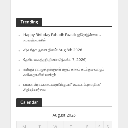
Trending
Happy Birthday Fahadh Faasil: ஹீரோஇல்லை…
ஃபஹத்ஃபாசில்!
சர்வதேச பூனை தினம்: Aug 8th 2026
தேசிய கைத்தறி தினம் (ஆகஸ்ட் 7, 2026)
கவிஞர் நா. முத்துக்குமார் எனும் காலம் கடந்தும் வாழும்
கவிதைகளின் மனிதர்
பாம்புஎன்றால்படையும்நடுங்குமா? ‘உலகபாம்புகள்தின’
சிறப்புப்பார்வை!
Calendar
August 2026
M
T
W
T
F
S
S