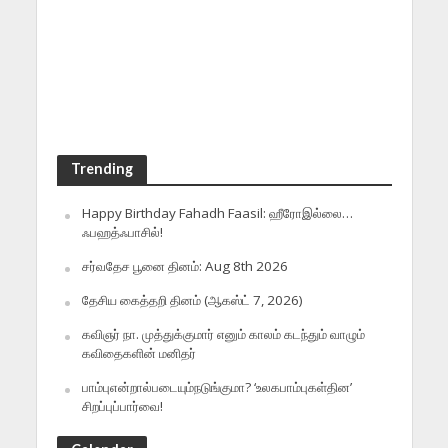
Trending
Happy Birthday Fahadh Faasil: ஹீரோஇல்லை…
ஃபஹத்ஃபாசில்!
சர்வதேச பூனை தினம்: Aug 8th 2026
தேசிய கைத்தறி தினம் (ஆகஸ்ட் 7, 2026)
கவிஞர் நா. முத்துக்குமார் எனும் காலம் கடந்தும் வாழும்
கவிதைகளின் மனிதர்
பாம்புஎன்றால்படையும்நடுங்குமா? ‘உலகபாம்புகள்தின’
சிறப்புப்பார்வை!