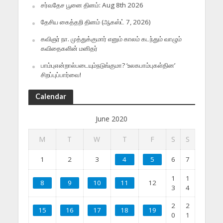
சர்வதேச பூனை தினம்: Aug 8th 2026
தேசிய கைத்தறி தினம் (ஆகஸ்ட் 7, 2026)
கவிஞர் நா. முத்துக்குமார் எனும் காலம் கடந்தும் வாழும்
கவிதைகளின் மனிதர்
பாம்புஎன்றால்படையும்நடுங்குமா? ‘உலகபாம்புகள்தின’
சிறப்புப்பார்வை!
Calendar
June 2020
M
T
W
T
F
S
S
1
2
3
4
5
6
7
1
1
8
9
10
11
12
3
4
2
2
15
16
17
18
19
0
1