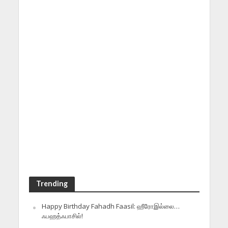
Trending
Happy Birthday Fahadh Faasil: ஹீரோஇல்லை…
ஃபஹத்ஃபாசில்!