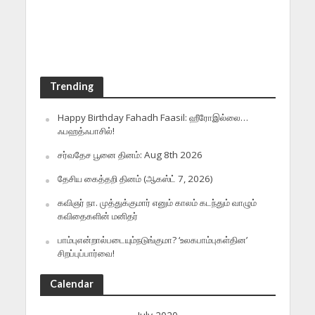
Trending
Happy Birthday Fahadh Faasil: ஹீரோஇல்லை…
ஃபஹத்ஃபாசில்!
சர்வதேச பூனை தினம்: Aug 8th 2026
தேசிய கைத்தறி தினம் (ஆகஸ்ட் 7, 2026)
கவிஞர் நா. முத்துக்குமார் எனும் காலம் கடந்தும் வாழும்
கவிதைகளின் மனிதர்
பாம்புஎன்றால்படையும்நடுங்குமா? ‘உலகபாம்புகள்தின’
சிறப்புப்பார்வை!
Calendar