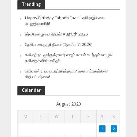
Trending
Happy Birthday Fahadh Faasil: ஹீரோஇல்லை…
ஃபஹத்ஃபாசில்!
சர்வதேச பூனை தினம்: Aug 8th 2026
தேசிய கைத்தறி தினம் (ஆகஸ்ட் 7, 2026)
கவிஞர் நா. முத்துக்குமார் எனும் காலம் கடந்தும் வாழும்
கவிதைகளின் மனிதர்
பாம்புஎன்றால்படையும்நடுங்குமா? ‘உலகபாம்புகள்தின’
சிறப்புப்பார்வை!
Calendar
August 2020
M
T
W
T
F
S
S
1
2