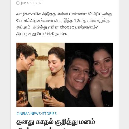
June 13, 2023
வாழ்க்கையில அடுத்து என்ன பண்ணலாம்? அப்படின்னு
யோசிக்கிறவங்களை விட, இந்த 12வது முடிச்சதுக்கு
அப்புறம், அடுத்து என்ன choose பண்ணலாம்?
அப்படின்னு யோசிக்கிறவங்க...
CINEMA NEWS
STORIES
•
தனது காதல் குறித்து மனம்