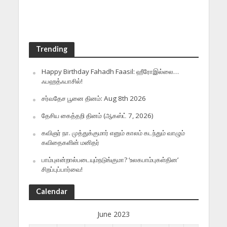
Trending
Happy Birthday Fahadh Faasil: ஹீரோஇல்லை…
ஃபஹத்ஃபாசில்!
சர்வதேச பூனை தினம்: Aug 8th 2026
தேசிய கைத்தறி தினம் (ஆகஸ்ட் 7, 2026)
கவிஞர் நா. முத்துக்குமார் எனும் காலம் கடந்தும் வாழும்
கவிதைகளின் மனிதர்
பாம்புஎன்றால்படையும்நடுங்குமா? ‘உலகபாம்புகள்தின’
சிறப்புப்பார்வை!
Calendar
June 2023