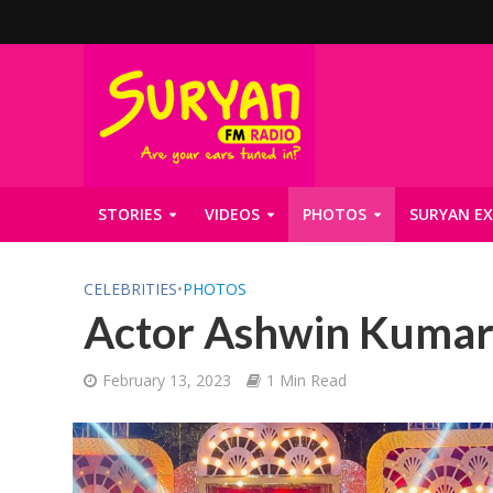
STORIES
VIDEOS
PHOTOS
SURYAN EX
CELEBRITIES
•
PHOTOS
Actor Ashwin Kumar 
February 13, 2023
1 Min Read