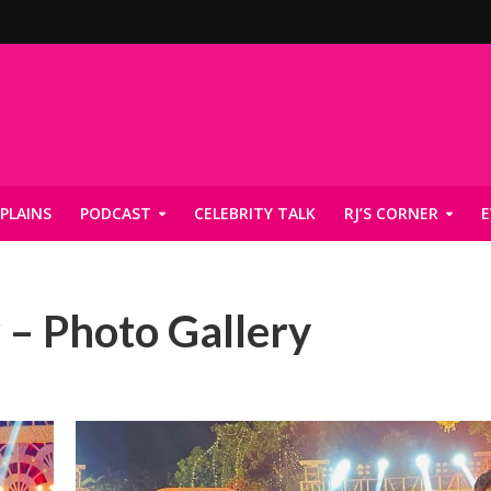
PLAINS
PODCAST
CELEBRITY TALK
RJ’S CORNER
E
– Photo Gallery