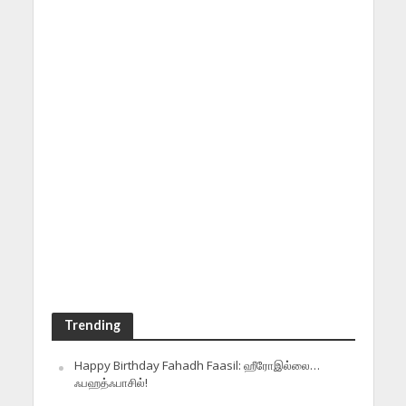
Trending
Happy Birthday Fahadh Faasil: ஹீரோஇல்லை…
ஃபஹத்ஃபாசில்!