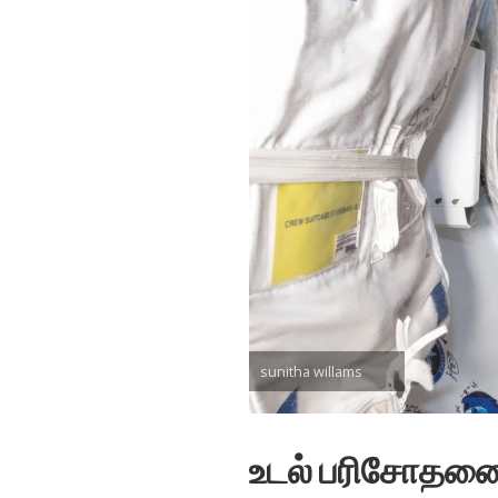
sunitha willams
உடல் பரிசோதனை 