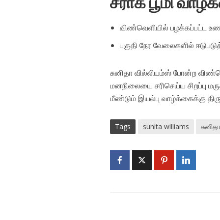
சீராக பூமி வாழ்க
விண்வெளியில் பழக்கப்பட்ட உணவ
பகுதி நேர வேலைகளில் ஈடுபடுத
சுனிதா வில்லியம்ஸ் போன்ற விண்வெள
மனநிலையை சரிசெய்ய சிறப்பு மரு
மீண்டும் இயல்பு வாழ்க்கைக்கு திரு
Tags
sunita williams
சுனிதா