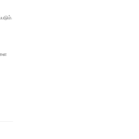
படும்.
களை