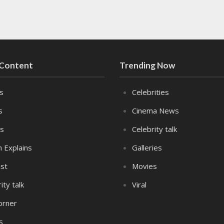
 Content
Trending Now
es
Celebrities
s
Cinema News
s
Celebrity talk
n Explains
Galleries
st
Movies
ity talk
Viral
orner
s