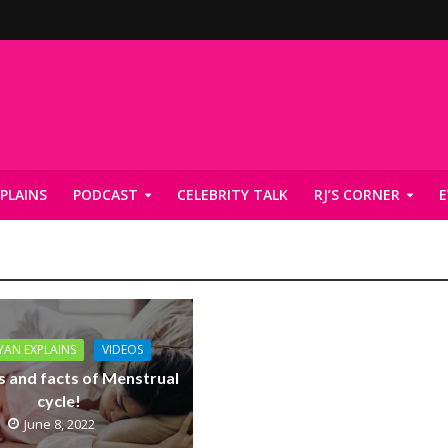
PLAINS
PODCAST
CELEBRITY TALK
RJ’S CORNER
E
YAN EXPLAINS
VIDEOS
 and facts of Menstrual
cycle!
June 8, 2022