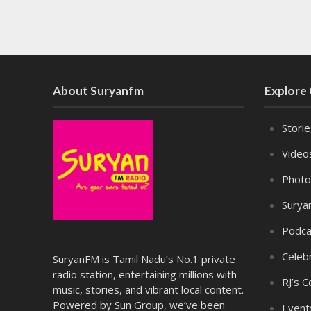
About Suryanfm
Explore
Stori
Video
Photo
Surya
Podca
Celebr
SuryanFM is Tamil Nadu’s No.1 private
radio station, entertaining millions with
RJ’s C
music, stories, and vibrant local content.
Powered by Sun Group, we’ve been
Event