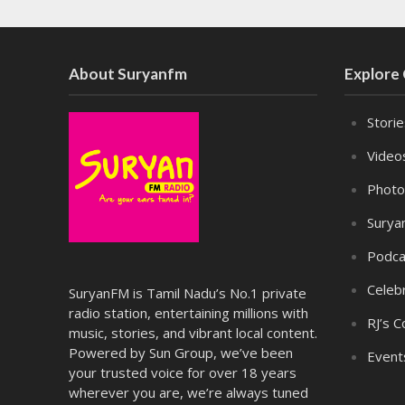
About Suryanfm
Explore
Stori
Video
Photo
Surya
Podca
Celebr
SuryanFM is Tamil Nadu’s No.1 private
radio station, entertaining millions with
RJ’s C
music, stories, and vibrant local content.
Powered by Sun Group, we’ve been
Event
your trusted voice for over 18 years
wherever you are, we’re always tuned