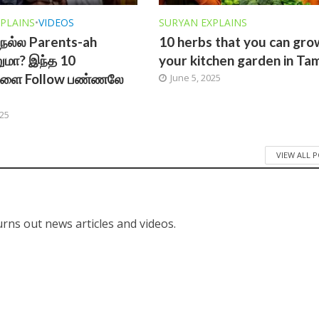
PLAINS
•
VIDEOS
SURYAN EXPLAINS
ு நல்ல Parents-ah
10 herbs that you can grow
ுமா? இந்த 10
your kitchen garden in Tam
களை Follow பண்ணலே
June 5, 2025
025
VIEW ALL 
urns out news articles and videos.