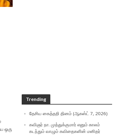
Trending
தேசிய கைத்தறி தினம் (ஆகஸ்ட் 7, 2026)
ல
கவிஞர் நா. முத்துக்குமார் எனும் காலம்
யே ஒரு
கடந்தும் வாழும் கவிதைகளின் மனிதர்