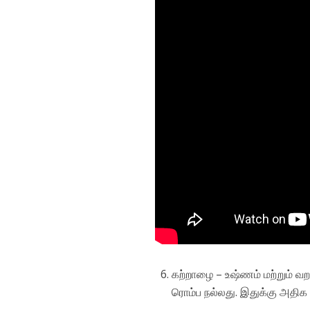
கற்றாழை – உஷ்ணம் மற்றும் வறண
ரொம்ப நல்லது. இதுக்கு அதி