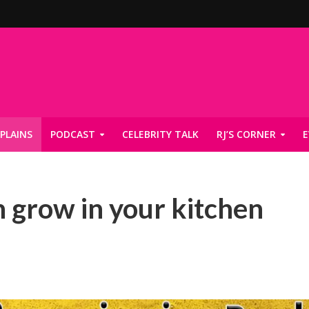
PLAINS
PODCAST
CELEBRITY TALK
RJ’S CORNER
E
n grow in your kitchen