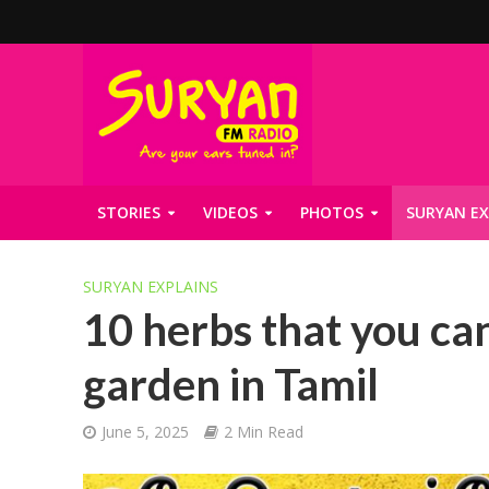
STORIES
VIDEOS
PHOTOS
SURYAN EX
SURYAN EXPLAINS
10 herbs that you ca
garden in Tamil
June 5, 2025
2 Min Read