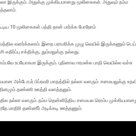
ா இருக்கும். அதுக்கு முக்கியமானது மூலிகைகள். அதுவும் நம்ம
த்தலாம்.
்கூடிய 10 மூலிகைகள் பத்தி தான் பார்க்க போறோம்
்தில வளர்க்கலாம். இதை பராமரிக்க முழு வெயில் இருக்கணும் டெய்ல
திர்ப்பு சக்திக்கு, தும்மலுக்கு நல்லது.
ொம்பவே உபயோகமா இருக்கும். புதினாவ ஈரமன்ல பாதி வெயில்ல வச்சு
வமான அக்டோபர் பிப்ரவரி மாதத்தில் நல்லா வளரும். சமையலுக்கு உத
் தினமும் தண்ணி ஊத்தி வளத்தனும்.
்தில நல்லா வளரும். நம்ம தென்னிந்திய சமையல ரொம்ப முக்கியமானத
தே மாதிரி தண்ணீர் அடிக்கடி ஊத்தணும்.