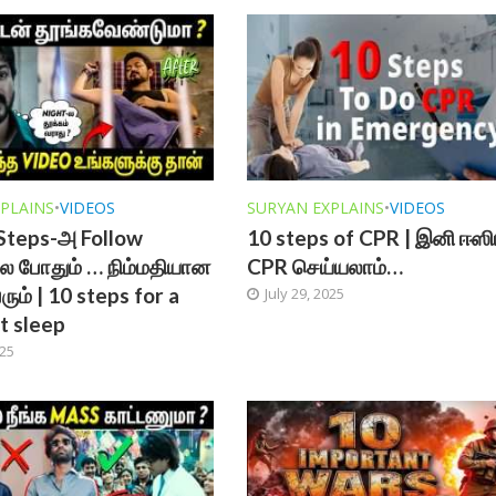
PLAINS
•
VIDEOS
SURYAN EXPLAINS
•
VIDEOS
Steps-அ Follow
10 steps of CPR | இனி ஈஸ
 போதும் … நிம்மதியான
CPR செய்யலாம்…
ரும் | 10 steps for a
July 29, 2025
t sleep
025