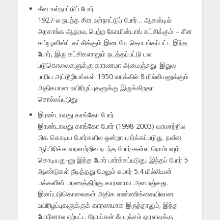
சீன உள்நாட்டுப் போர்
1927-ல நடந்த சீன உள்நாட்டுப் போர்… ஆகஸ்டில்
அரசாங்க ஆதரவு பெற்ற கோமின்டாங் கட்சிக்கும் – சீன
கம்யூனிஸ்ட் கட்சிக்கும் இடையே தொடங்கப்பட்ட இந்த
போர், இரு கட்சிகளாலும் நடத்தப்பட்டு பல
படுகொலைகளுக்கு காரணமா அமைஞ்சது. இதுல
பாரிய அட்டூழியங்கள் 1950 வாக்கில் 8 மில்லியனுக்கும்
அதிகமான உயிரிழப்புகளுக்கு இருக்கிறதா
சொல்லப்படுது.
இரண்டாவது காங்கோ போர்
இரண்டாவது காங்கோ போர் (1998-2003) வரலாற்றில
மிக கொடிய போர்களில ஒன்றா பார்க்கப்படுது. நவீன
ஆப்பிரிக்க வரலாற்றில நடந்த போர்-கள்ள ரொம்பவும்
கொடியது-னு இந்த போர் பார்க்கப்படுது. இந்தப் போர் 5
ஆண்டுகள் நீடித்தது மேலும் சுமார் 5.4 மில்லியன்
மக்களின் மரணத்திற்கு காரணமா அமைஞ்சது.
இனப்படுகொலைகள் அதிக எண்ணிக்கையிலான
உயிரிழப்புகளுக்குக் காரணமாக இருந்தாலும், இந்த
போரினால ஏற்பட்ட நோய்கள் & பஞ்சம் ஓரளவுக்கு