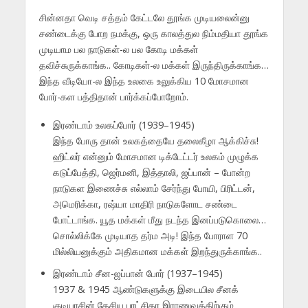
சின்னதா வெடி சத்தம் கேட்டலே தூங்க முடியலைன்னு
சண்டைக்கு போற நமக்கு, ஒரு காலத்துல நிம்மதியா தூங்க
முடியாம பல நாடுகள்-ல பல கோடி மக்கள்
தவிச்சுருக்காங்க.. கோடிகள்-ல மக்கள் இருந்திருக்காங்க…
இந்த வீடியோ-ல இந்த உலகை உலுக்கிய 10 மோசமான
போர்-கள பத்திதான் பார்க்கப்போறோம்.
இரண்டாம் உலகப்போர் (1939–1945)
இந்த போரு தான் உலகத்தையே தலைகீழா ஆக்கிச்சு!
ஹிட்லர் என்னும் மோசமான டிக்டேட்டர் உலகம் முழுக்க
கடுப்பேத்தி, ஜெர்மனி, இத்தாலி, ஜப்பான் – போன்ற
நாடுகள இணைச்சு எல்லாம் சேர்ந்து போயி, பிரிட்டன்,
அமெரிக்கா, ரஷ்யா மாதிரி நாடுகளோட சண்டை
போட்டாங்க. யூத மக்கள் மீது நடந்த இனப்படுகொலை…
சொல்லிக்கே முடியாத தர்ம அடி! இந்த போராள 70
மில்லியனுக்கும் அதிகமான மக்கள் இறந்துருக்காங்க..
இரண்டாம் சீன-ஜப்பான் போர் (1937–1945)
1937 & 1945 ஆண்டுகளுக்கு இடையில சீனக்
குடியரசின் தேசிய புரட்சிகர இராணுவத்திற்கும்