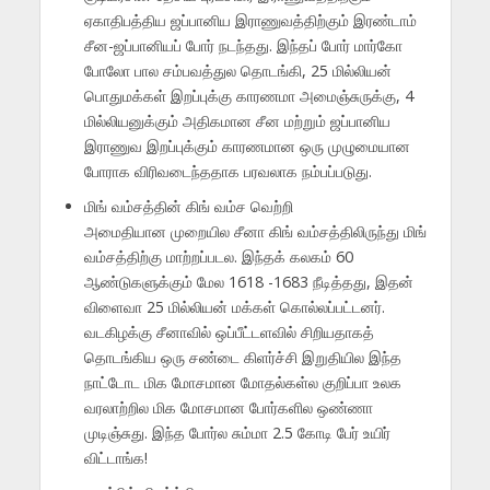
ஏகாதிபத்திய ஜப்பானிய இராணுவத்திற்கும் இரண்டாம்
சீன-ஜப்பானியப் போர் நடந்தது. இந்தப் போர் மார்கோ
போலோ பால சம்பவத்துல தொடங்கி, 25 மில்லியன்
பொதுமக்கள் இறப்புக்கு காரணமா அமைஞ்சுருக்கு, 4
மில்லியனுக்கும் அதிகமான சீன மற்றும் ஜப்பானிய
இராணுவ இறப்புக்கும் காரணமான ஒரு முழுமையான
போராக விரிவடைந்ததாக பரவலாக நம்பப்படுது.
மிங் வம்சத்தின் கிங் வம்ச வெற்றி
அமைதியான முறையில சீனா கிங் வம்சத்திலிருந்து மிங்
வம்சத்திற்கு மாற்றப்படல. இந்தக் கலகம் 60
ஆண்டுகளுக்கும் மேல 1618 -1683 நீடித்தது, இதன்
விளைவா 25 மில்லியன் மக்கள் கொல்லப்பட்டனர்.
வடகிழக்கு சீனாவில் ஒப்பீட்டளவில் சிறியதாகத்
தொடங்கிய ஒரு சண்டை கிளர்ச்சி இறுதியில இந்த
நாட்டோட மிக மோசமான மோதல்கள்ல குறிப்பா உலக
வரலாற்றில மிக மோசமான போர்களில ஒண்ணா
முடிஞ்சுது. இந்த போர்ல சும்மா 2.5 கோடி பேர் உயிர்
விட்டாங்க!