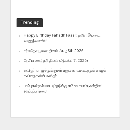
Trending
Happy Birthday Fahadh Faasil: ஹீரோஇல்லை…
ஃபஹத்ஃபாசில்!
சர்வதேச பூனை தினம்: Aug 8th 2026
தேசிய கைத்தறி தினம் (ஆகஸ்ட் 7, 2026)
கவிஞர் நா. முத்துக்குமார் எனும் காலம் கடந்தும் வாழும்
கவிதைகளின் மனிதர்
பாம்புஎன்றால்படையும்நடுங்குமா? ‘உலகபாம்புகள்தின’
சிறப்புப்பார்வை!