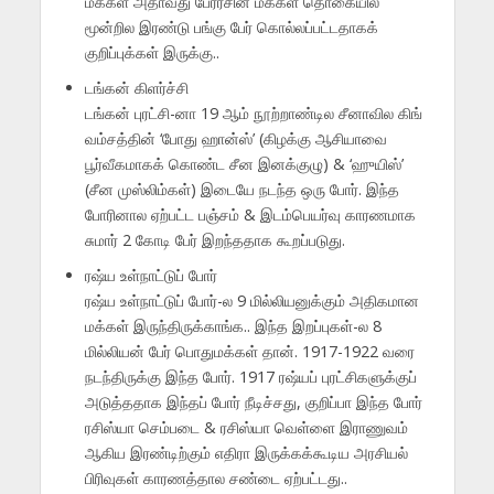
மக்கள் அதாவது பேரரசின் மக்கள் தொகையில
மூன்றில இரண்டு பங்கு பேர் கொல்லப்பட்டதாகக்
குறிப்புக்கள் இருக்கு..
டங்கன் கிளர்ச்சி
டங்கன் புரட்சி-னா 19 ஆம் நூற்றாண்டில சீனாவில கிங்
வம்சத்தின் ‘போது ஹான்ஸ்’ (கிழக்கு ஆசியாவை
பூர்வீகமாகக் கொண்ட சீன இனக்குழு) & ‘ஹுயிஸ்’
(சீன முஸ்லிம்கள்) இடையே நடந்த ஒரு போர். இந்த
போரினால ஏற்பட்ட பஞ்சம் & இடம்பெயர்வு காரணமாக
சுமார் 2 கோடி பேர் இறந்ததாக கூறப்படுது.
ரஷ்ய உள்நாட்டுப் போர்
ரஷ்ய உள்நாட்டுப் போர்-ல 9 மில்லியனுக்கும் அதிகமான
மக்கள் இருந்திருக்காங்க.. இந்த இறப்புகள்-ல 8
மில்லியன் பேர் பொதுமக்கள் தான். 1917-1922 வரை
நடந்திருக்கு இந்த போர். 1917 ரஷ்யப் புரட்சிகளுக்குப்
அடுத்ததாக இந்தப் போர் நீடிச்சது, குறிப்பா இந்த போர்
ரசிஸ்யா செம்படை & ரசிஸ்யா வெள்ளை இராணுவம்
ஆகிய இரண்டிற்கும் எதிரா இருக்கக்கூடிய அரசியல்
பிரிவுகள் காரணத்தால சண்டை ஏற்பட்டது..