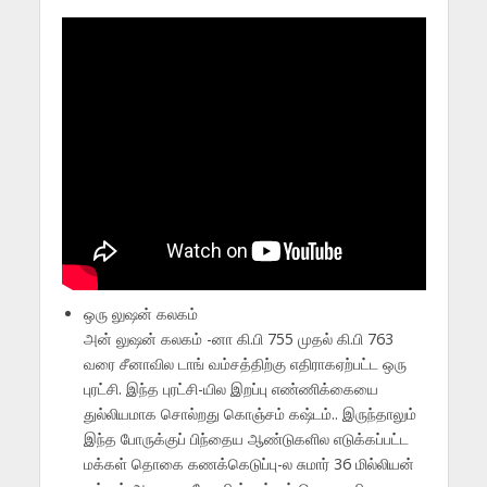
ஒரு லுஷன் கலகம்
அன் லுஷன் கலகம் -னா கி.பி 755 முதல் கி.பி 763
வரை சீனாவில டாங் வம்சத்திற்கு எதிராகஏற்பட்ட ஒரு
புரட்சி. இந்த புரட்சி-யில இறப்பு எண்ணிக்கையை
துல்லியமாக சொல்றது கொஞ்சம் கஷ்டம்.. இருந்தாலும்
இந்த போருக்குப் பிந்தைய ஆண்டுகளில எடுக்கப்பட்ட
மக்கள் தொகை கணக்கெடுப்பு-ல சுமார் 36 மில்லியன்