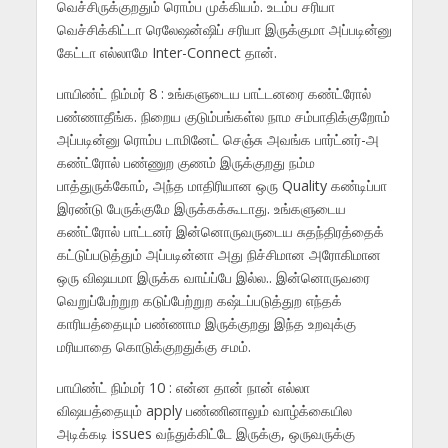
வெச்சிருக்குறதும் ரொம்ப முக்கியம். உடம்ப சரியா
வெச்சிக்கிட்டா ரெலேஷன்ஷிப் சரியா இருக்குமா அப்படின்னு
கேட்டா எல்லாமே Inter-Connect தான்.
பாயிண்ட் நிம்மர் 8 : உங்களுடைய பாட்டனரை கண்ட்ரோல்
பண்ணாதீங்க. நிறைய குடும்பங்கள்ல நாம சம்பாதிக்குறோம்
அப்படின்னு ரொம்ப டாமினேட் செஞ்சு அவங்க பார்ட்னர்-அ
கண்ட்ரோல் பண்ணுற குணம் இருக்குறது நம்ம
பாத்துருக்கோம், அந்த மாதிரியான ஒரு Quality கண்டிப்பா
இரண்டு பேருக்குமே இருக்கக்கூடாது. உங்களுடைய
கண்ட்ரோல் பாட்டனர் இன்னொருவருடைய சுதந்திரத்தைக்
கட்டுப்படுத்தும் அப்படின்னா அது நிச்சிமான அரோகிமான
ஒரு விஷயமா இருக்க வாய்ப்பே இல்ல.. இன்னொருவரை
வெறுப்பேற்றுற கடுப்பேற்றுற கஷ்டப்படுத்துற எந்தக்
காரியத்தையும் பண்ணாம இருக்குறது இந்த உறவுக்கு
மரியாதை கொடுக்குறதுக்கு சமம்.
பாயிண்ட் நிம்மர் 10 : என்ன தான் நான் எல்லா
விஷயத்தையும் apply பண்ணினாலும் வாழ்க்கையில
அடிக்கடி issues வந்துக்கிட்டே இருக்கு, ஒருவருக்கு