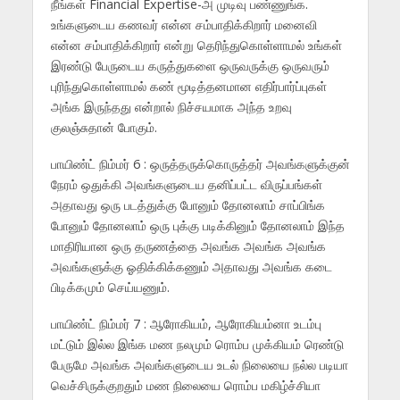
நீங்கள் Financial Expertise-அ முடிவு பண்ணுங்க.
உங்களுடைய கணவர் என்ன சம்பாதிக்கிறார் மனைவி
என்ன சம்பாதிக்கிறார் என்று தெரிந்துகொள்ளாமல் உங்கள்
இரண்டு பேருடைய கருத்துகளை ஒருவருக்கு ஒருவரும்
புரிந்துகொள்ளாமல் கண் மூடித்தனமான எதிர்பார்ப்புகள்
அங்க இருந்தது என்றால் நிச்சயமாக அந்த உறவு
குலஞ்சுதான் போகும்.
பாயிண்ட் நிம்மர் 6 : ஒருத்தருக்கொருத்தர் அவங்களுக்குன்
நேரம் ஒதுக்கி அவங்களுடைய தனிப்பட்ட விருப்பங்கள்
அதாவது ஒரு படத்துக்கு போனும் தோனலாம் சாப்பிங்க
போனும் தோனலாம் ஒரு புக்கு படிக்கினும் தோனலாம் இந்த
மாதிரியான ஒரு தருணத்தை அவங்க அவங்க அவங்க
அவங்களுக்கு ஓதிக்கிக்கணும் அதாவது அவங்க கடை
பிடிக்கமும் செய்யணும்.
பாயிண்ட் நிம்மர் 7 : ஆரோகியம், ஆரோகியம்னா உடம்பு
மட்டும் இல்ல இங்க மண நலமும் ரொம்ப முக்கியம் ரெண்டு
பேருமே அவங்க அவங்களுடைய உடல் நிலையை நல்ல படியா
வெச்சிருக்குறதும் மண நிலையை ரொம்ப மகிழ்ச்சியா