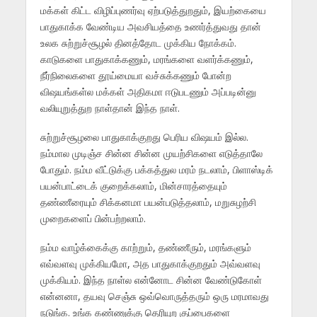
மக்கள் கிட்ட விழிப்புணர்வு ஏற்படுத்துறதும், இயற்கையை
பாதுகாக்க வேண்டிய அவசியத்தை உணர்த்துவது தான்
உலக சுற்றுச்சூழல் தினத்தோட முக்கிய நோக்கம்.
காடுகளை பாதுகாக்கணும், மரங்களை வளர்க்கணும்,
நீர்நிலைகளை தூய்மையா வச்சுக்கணும் போன்ற
விஷயங்கள்ல மக்கள் அதிகமா ஈடுபடணும் அப்படின்னு
வலியுறுத்துற நாள்தான் இந்த நாள்.
சுற்றுச்சூழலை பாதுகாக்குறது பெரிய விஷயம் இல்ல.
நம்மால முடிஞ்ச சின்ன சின்ன முயற்சிகளை எடுத்தாலே
போதும். நம்ம வீட்டுக்கு பக்கத்துல மரம் நடலாம், பிளாஸ்டிக்
பயன்பாட்டைக் குறைக்கலாம், மின்சாரத்தையும்
தண்ணீரையும் சிக்கனமா பயன்படுத்தலாம், மறுசுழற்சி
முறைகளைப் பின்பற்றலாம்.
நம்ம வாழ்க்கைக்கு காற்றும், தண்ணீரும், மரங்களும்
எவ்வளவு முக்கியமோ, அத பாதுகாக்குறதும் அவ்வளவு
முக்கியம். இந்த நாள்ல என்னோட சின்ன வேண்டுகோள்
என்னனா, தயவு செஞ்சு ஒவ்வொருத்தரும் ஒரு மரமாவது
நடுங்க. உங்க கண்ணுக்கு தெரியுற குப்பைகளை