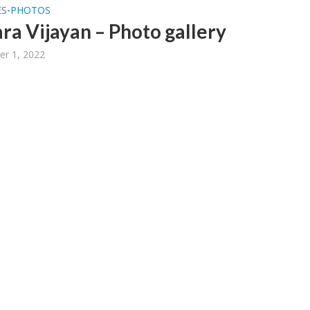
ES
PHOTOS
•
ra Vijayan – Photo gallery
r 1, 2022